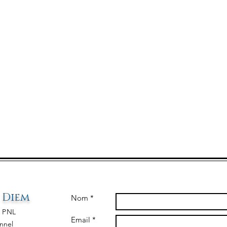
 D
iem
Nom *
&
PNL
Email *
nnel