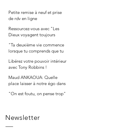
Petite remise à neuf et prise
de rdv en ligne
Ressourcez-vous avec "Les
Dieux voyagent toujours
incognito"
"Ta deuxième vie commence
lorsque tu comprends que tu
n'en as qu'une"
Libérez votre pouvoir intérieur
avec Tony Robbins !
Maud ANKAOUA: Quelle
place laisser à notre égo dans
nos entreprises ?
"On est foutu, on pense trop"
Newsletter