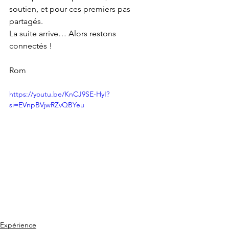
soutien, et pour ces premiers pas 
partagés.
La suite arrive… Alors restons 
connectés !
Rom
https://youtu.be/KnCJ9SE-HyI?
si=EVnpBVjwRZvQBYeu
Expérience