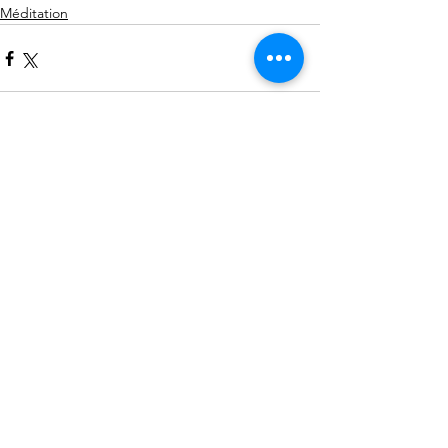
Méditation
Commentaires
Rédigez un commentaire...
CONTAC
T
Nom *