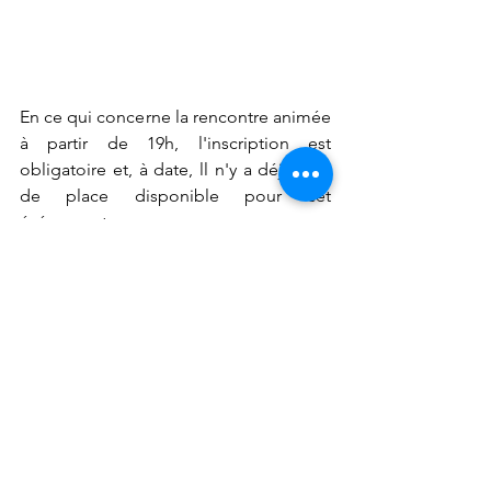
En ce qui concerne la rencontre animée 
à partir de 19h, l'inscription est 
obligatoire et, à date, ll n'y a déjà plus 
de place disponible pour cet 
événement.
Plus d'infos sur le 
site de l'auteure ici
.
Mots-clés :
développement personnel
livres inspirants
roman
Annecy
Conférence