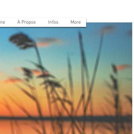
ine
À Propos
Infos
More