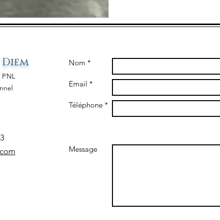
 D
iem
Nom *
&
PNL
Email *
nnel
Téléphone *
3​
Message
.com