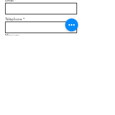
Email *
Téléphone *
Message
Envoyer
Romain Labigne D
iem