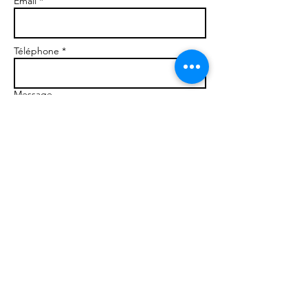
Email *
Téléphone *
Message
Envoyer
Romain Labigne D
iem