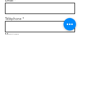
Email *
Téléphone *
Message
Envoyer
Romain Labigne D
iem