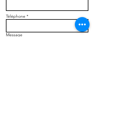
Téléphone *
Message
Envoyer
Romain Labigne D
iem
Praticien en Hypn
ose &
PNL