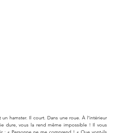
t un hamster. Il court. Dans une roue. À l’intérieur 
 vie dure, vous la rend même impossible ! Il vous 
 : « Personne ne me comprend ! « Que vont-ils 