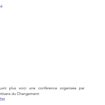
u4
vrir plus voici une conférence organisée par 
 Artisans du Changement:
gZM