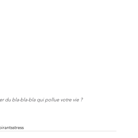
er du bla-bla-bla qui pollue votre vie ?
pirants
stress