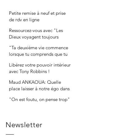
Petite remise à neuf et prise
de rdv en ligne
Ressourcez-vous avec "Les
Dieux voyagent toujours
incognito"
"Ta deuxième vie commence
lorsque tu comprends que tu
n'en as qu'une"
Libérez votre pouvoir intérieur
avec Tony Robbins !
Maud ANKAOUA: Quelle
place laisser à notre égo dans
nos entreprises ?
"On est foutu, on pense trop"
Newsletter