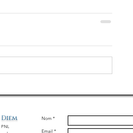
 D
iem
Nom *
&
PNL
Email *