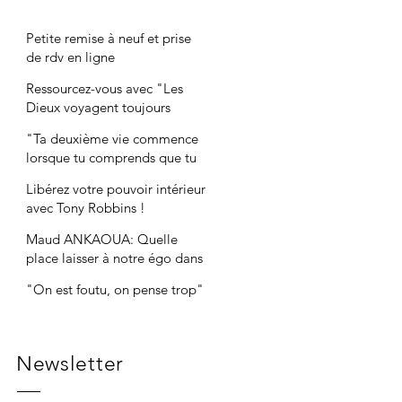
Petite remise à neuf et prise
de rdv en ligne
Ressourcez-vous avec "Les
Dieux voyagent toujours
incognito"
"Ta deuxième vie commence
lorsque tu comprends que tu
n'en as qu'une"
Libérez votre pouvoir intérieur
avec Tony Robbins !
Maud ANKAOUA: Quelle
place laisser à notre égo dans
nos entreprises ?
"On est foutu, on pense trop"
Newsletter