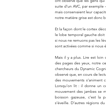
ont observé que les gens qui p
suite d’un AVC, par exemple – 
mais conservaient leur capaci
notre matière grise est donc be
Et la façon dont le cortex déco
le lobe temporal gauche doit d
si nous ne remuons pas les lèvr
sont activées comme si nous é
Mais il y a plus. Lire est loi
des pages des yeux, notre cer
chercheurs du Dynamic Cognit
observé que, en cours de lectur
des mouvements s’animent co
Lorsqu’on lit : il donne un c
mouvement des jambes se met e
boisson gazeuse, c’est la 
s’éveille. D’autres régions du