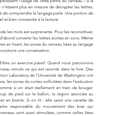
erdaient l’usage de cette partie du cerveau – à la 
n’étaient plus en mesure de décrypter les lettres, 
té de comprendre le langage parlé. Une portion de 
l et bien consacrée à la lecture.
de les mots est surprenante. Pour les reconstituer, 
’abord convertir les lettres écrites en sons. Même 
es en lisant, les zones du cerveau liées au langage 
coutions une conversation. 
n d’être un exercice passif. Quand nous parcourons 
veau simule ce qui est raconté dans le livre. Des 
ion Laboratory de l’Université de Washington ont 
e, les zones du cortex sollicitées dans l’exécution 
mme si on était réellement en train de bouger. 
oup de pied sur le ballon, la région associée au 
n branle. Si on lit : elle saisit une canette de 
partie responsable du mouvement des bras qui 
 cerveau sont aussi stimulées, comme celles liées 