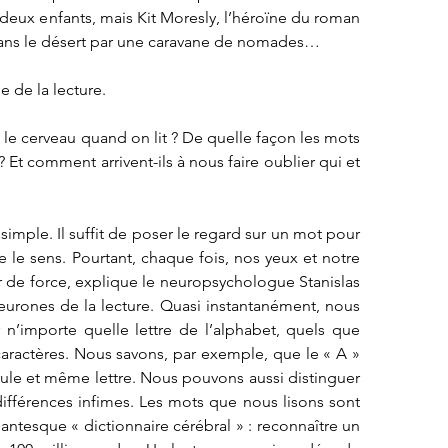
eux enfants, mais Kit Moresly, l’héroïne du roman 
ans le désert par une caravane de nomades… 
e de la lecture.
 le cerveau quand on lit ? De quelle façon les mots 
 Et comment arrivent-ils à nous faire oublier qui et 
simple. Il suffit de poser le regard sur un mot pour 
 le sens. Pourtant, chaque fois, nos yeux et notre 
 de force, explique le neuropsychologue Stanislas 
urones de la lecture. Quasi instantanément, nous 
n’importe quelle lettre de l’alphabet, quels que 
s caractères. Nous savons, par exemple, que le « A » 
eule et même lettre. Nous pouvons aussi distinguer 
ifférences infimes. Les mots que nous lisons sont 
tesque « dictionnaire cérébral » : reconnaître un 