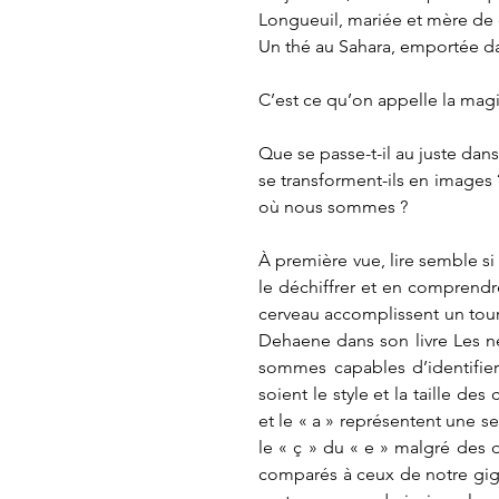
Longueuil, mariée et mère de d
Un thé au Sahara, emportée d
C’est ce qu’on appelle la magi
Que se passe-t-il au juste dans
se transforment-ils en images ?
où nous sommes ? 
À première vue, lire semble si 
le déchiffrer et en comprendre
cerveau accomplissent un tour
Dehaene dans son livre Les ne
sommes capables d’identifier 
soient le style et la taille de
et le « a » représentent une s
le « ç » du « e » malgré des d
comparés à ceux de notre gigan